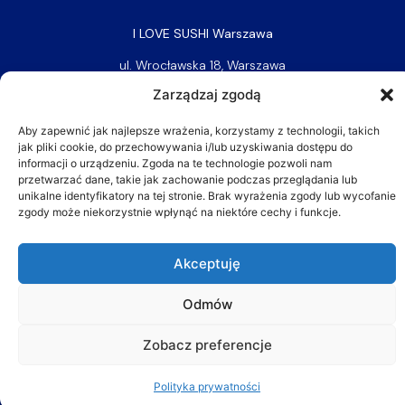
I LOVE SUSHI Warszawa
ul. Wrocławska 18, Warszawa
Telefon: 22 243 05 20
Zarządzaj zgodą
Komórka: 881 039 410
E-mail:
biuro@ilovesushi.pl
Aby zapewnić jak najlepsze wrażenia, korzystamy z technologii, takich
jak pliki cookie, do przechowywania i/lub uzyskiwania dostępu do
Dostawa w promieniu 20km od restauracji.
informacji o urządzeniu. Zgoda na te technologie pozwoli nam
przetwarzać dane, takie jak zachowanie podczas przeglądania lub
unikalne identyfikatory na tej stronie. Brak wyrażenia zgody lub wycofanie
zgody może niekorzystnie wpłynąć na niektóre cechy i funkcje.
Akceptuję
Odmów
Zobacz preferencje
Polityka prywatności