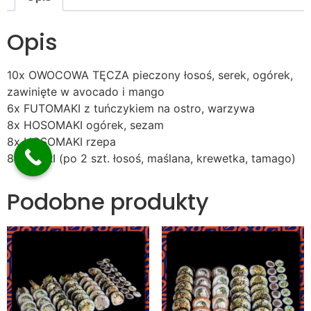
Opis
10x OWOCOWA TĘCZA pieczony łosoś, serek, ogórek,
zawinięte w avocado i mango
6x FUTOMAKI z tuńczykiem na ostro, warzywa
8x HOSOMAKI ogórek, sezam
8x HOSOMAKI rzepa
8x NIGIRI (po 2 szt. łosoś, maślana, krewetka, tamago)
Podobne produkty