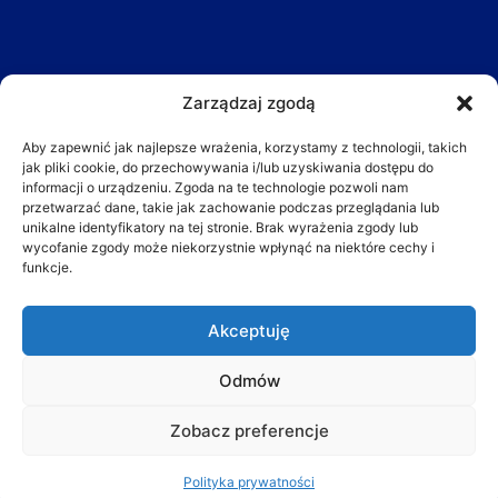
I LOVE SUSHI Warszawa
Zarządzaj zgodą
ul. Wrocławska 18, Warszawa
Telefon: 22 243 05 20
Aby zapewnić jak najlepsze wrażenia, korzystamy z technologii, takich
Komórka: 881 039 410
jak pliki cookie, do przechowywania i/lub uzyskiwania dostępu do
E-mail:
biuro@ilovesushi.pl
informacji o urządzeniu. Zgoda na te technologie pozwoli nam
przetwarzać dane, takie jak zachowanie podczas przeglądania lub
Dostawa w promieniu 20km od restauracji.
unikalne identyfikatory na tej stronie. Brak wyrażenia zgody lub
wycofanie zgody może niekorzystnie wpłynąć na niektóre cechy i
funkcje.
Akceptuję
Odmów
Zobacz preferencje
Polityka prywatności